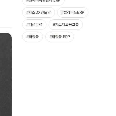
전사적자원관리 ERP
제조DX멘토단
클라우드ERP
티르티르
파고다교육그룹
화장품
화장품 ERP