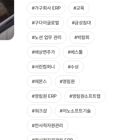
가구회사 ERP
교육
구다이글로벌
금성침대
노션 업무 관리
박람회
배상면주가
베스툴
서린컴퍼니
수상
에몬스
영림원
영림원 ERP
영림원소프트랩
워크샵
이노소프트기술
전사적자원관리