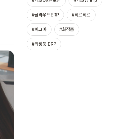
제조DX멘토단
제조업 erp
클라우드ERP
티르티르
피그마
화장품
화장품 ERP