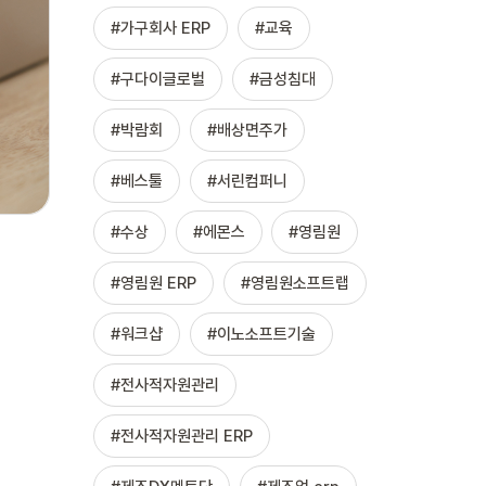
가구회사 ERP
교육
구다이글로벌
금성침대
박람회
배상면주가
베스툴
서린컴퍼니
수상
에몬스
영림원
영림원 ERP
영림원소프트랩
워크샵
이노소프트기술
전사적자원관리
전사적자원관리 ERP