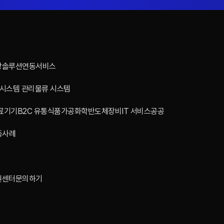
장솔루션
연동서비스
 시스템 관리
물류 시스템
료기기
B2C 유통
식품가공
화학
반도체장비
IT 서비스
공공
동사례
원센터
문의하기