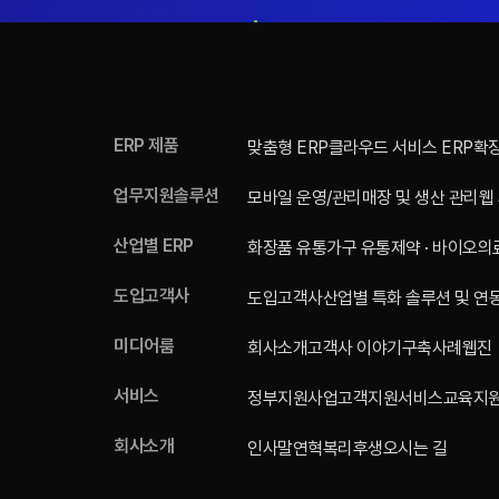
ERP 제품
맞춤형 ERP
클라우드 서비스 ERP
확
업무지원솔루션
모바일 운영/관리
매장 및 생산 관리
웹
산업별 ERP
화장품 유통
가구 유통
제약 · 바이오
의
도입고객사
도입고객사
산업별 특화 솔루션 및 연
미디어룸
회사소개
고객사 이야기
구축사례
웹진
서비스
정부지원사업
고객지원서비스
교육지
회사소개
인사말
연혁
복리후생
오시는 길