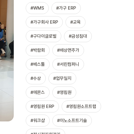
WMS
가구 ERP
가구회사 ERP
교육
구다이글로벌
금성침대
박람회
배상면주가
베스툴
서린컴퍼니
수상
업무일지
에몬스
영림원
영림원 ERP
영림원소프트랩
워크샵
이노소프트기술