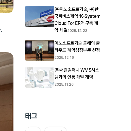
㈜이노소프트기술, ㈜한
국파비스제약 ‘K-System
Cloud For ERP’ 구축 계
.
약 체결
2025. 12. 23
이노소프트기술 올해의 클
라우드 계약성장부문 선정
2025. 12. 16
㈜서린컴퍼니 WMS시스
템과의 연동 개발 계약
2025. 11. 20
태그